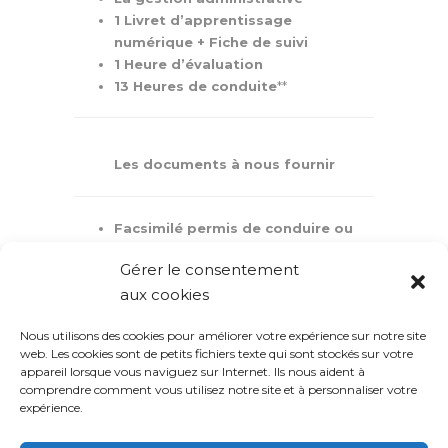
1 Livret d’apprentissage
numérique + Fiche de suivi
1 Heure d’évaluation
13 Heures de conduite
**
Les documents à nous fournir
Facsimilé permis de conduire ou
Numéro NEPH
Gérer le consentement
aux cookies
Télécharger la plaquette forfait &
Nous utilisons des cookies pour améliorer votre expérience sur notre site
l'attestation d'hébergement
web. Les cookies sont de petits fichiers texte qui sont stockés sur votre
appareil lorsque vous naviguez sur Internet. Ils nous aident à
comprendre comment vous utilisez notre site et à personnaliser votre
*Frais d’accompagnement au permis 55€
expérience.
**Leçon de conduite supplémentaire 55€ (payable
d’avance)