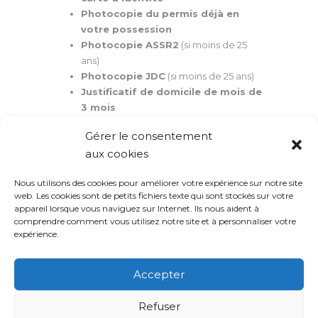
Photocopie du permis déjà en
votre possession
Photocopie ASSR2
(si moins de 25
ans)
Photocopie JDC
(si moins de 25 ans)
Justificatif de domicile de mois de
3 mois
Attestation d’hébergement si
Gérer le consentement
nécessaire + CNI d’un parent
aux cookies
Nous utilisons des cookies pour améliorer votre expérience sur notre site
Télécharger la plaquette forfait &
web. Les cookies sont de petits fichiers texte qui sont stockés sur votre
l'attestation d'hébergement
appareil lorsque vous naviguez sur Internet. Ils nous aident à
comprendre comment vous utilisez notre site et à personnaliser votre
expérience.
* Frais d’accompagnement examen 63€
**Leçon de conduite supplèmentaire 42€/heure
Accepter
Refuser